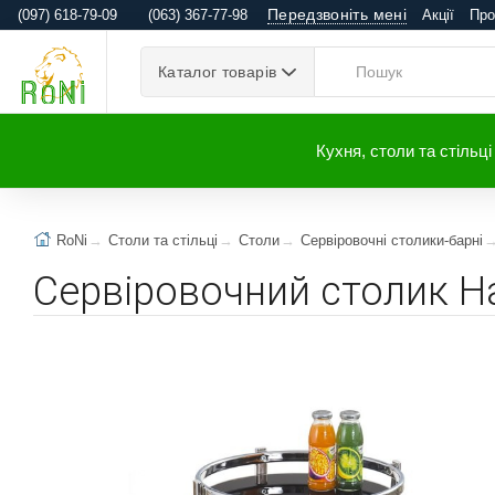
Передзвоніть мені
(097) 618-79-09
(063) 367-77-98
Акції
Про
Каталог товарів
Кухня, столи та стільці
RoNi
Столи та стільці
Столи
Сервіровочні столики-барні
Сервіровочний столик H