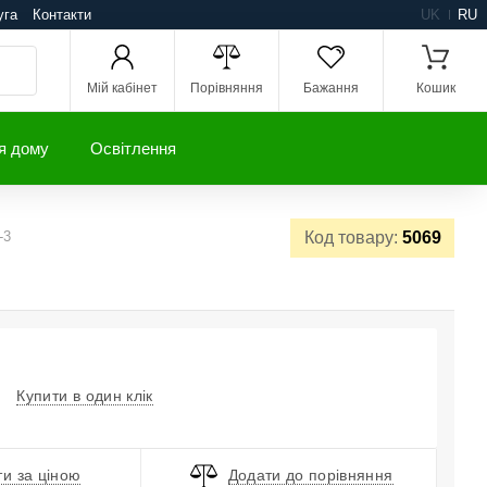
уга
Контакти
UK
RU
Мій кабінет
Порівняння
Бажання
Кошик
я дому
Освітлення
-3
Код товару:
5069
Купити в один клік
и за ціною
Додати до порівняння