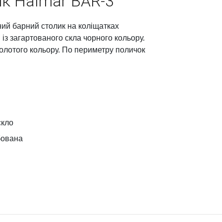
ик Halmar BAR-3
ий барний столик на коліщатках
із загартованого скла чорного кольору.
золотого кольору. По периметру поличок
скло
бована