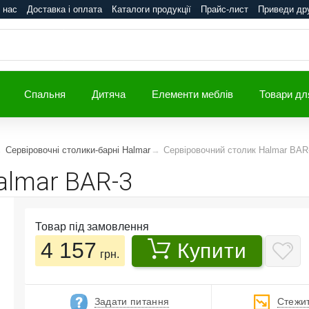
 нас
Доставка і оплата
Каталоги продукції
Прайс-лист
Приведи др
Спальня
Дитяча
Елементи меблів
Товари дл
Сервіровочні столики-барні Halmar
Сервіровочний столик Halmar BAR
almar BAR-3
Товар під замовлення
4 157
Купити
грн.
Задати питання
Стежит