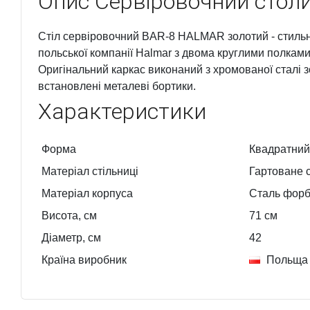
Опис
Сервіровочний стол
Стіл сервіровочний BAR-8 HALMAR золотий - стильн
польської компанії Halmar з двома круглими полками 
Оригінальний каркас виконаний з хромованої сталі 
встановлені металеві бортики.
Характеристики
Форма
Квадратний
Матеріал стільниці
Гартоване 
Матеріал корпуса
Сталь фор
Висота, см
71
см
Діаметр, см
42
Країна виробник
Польща