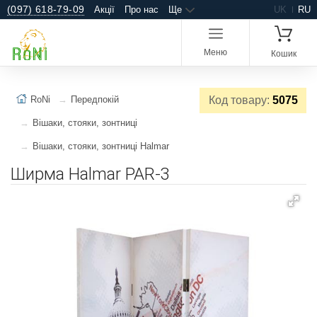
(097) 618-79-09
Акції
Про нас
Ще
UK
RU
Меню
Кошик
RoNi
Передпокій
Код товару:
5075
Вішаки, стояки, зонтниці
Вішаки, стояки, зонтниці Halmar
Ширма Halmar PAR-3