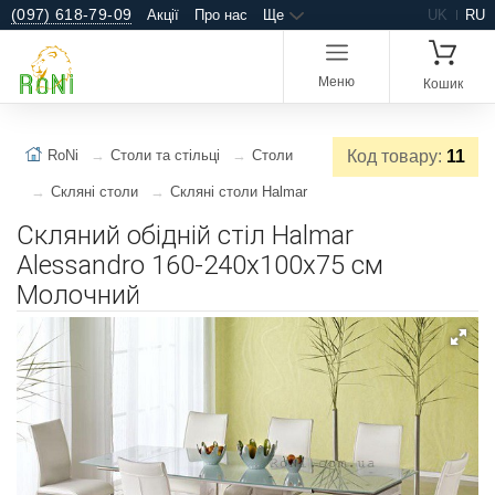
(097) 618-79-09
Акції
Про нас
Ще
UK
RU
Меню
Кошик
RoNi
Столи та стільці
Столи
Код товару:
11
Скляні столи
Скляні столи Halmar
Скляний обідній стіл Halmar
Alessandro 160-240x100x75 см
Молочний