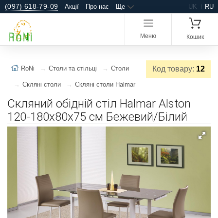
(097) 618-79-09
Акції
Про нас
Ще
UK
RU
Меню
Кошик
RoNi
Столи та стільці
Столи
Код товару:
12
Скляні столи
Скляні столи Halmar
Скляний обідній стіл Halmar Alston
120-180x80x75 см Бежевий/Білий