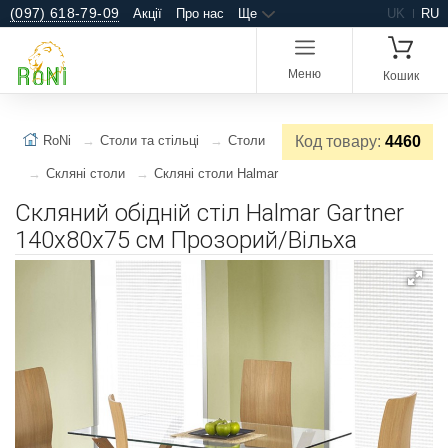
(097) 618-79-09
Акції
Про нас
Ще
UK
RU
Меню
Кошик
RoNi
Столи та стільці
Столи
Код товару:
4460
Скляні столи
Скляні столи Halmar
Скляний обідній стіл Halmar Gartner
140x80x75 см Прозорий/Вільха