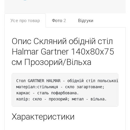
Усе про товар
Фото
2
Відгуки
Опис
Скляний обідній стіл
Halmar Gartner 140x80x75
см Прозорий/Вільха
Cтол GARTNER HALMAR - обідній стіл польської комп
матеріал:стільниця - скло загартоване;

каркас - сталь пофарбована.

колір: скло - прозорий; метал - вільха.
Характеристики