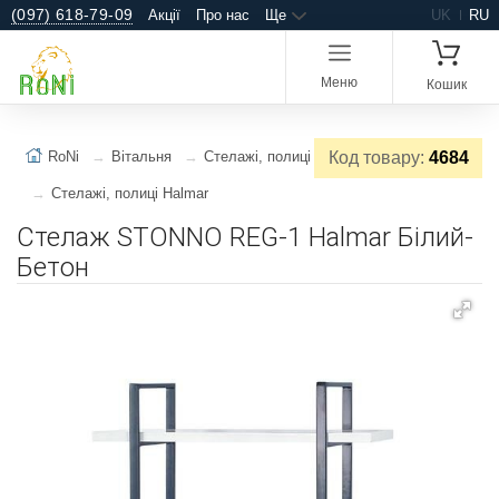
(097) 618-79-09
Акції
Про нас
Ще
UK
RU
Меню
Кошик
RoNi
Вітальня
Стелажі, полиці
Код товару:
4684
Стелажі, полиці Halmar
Стелаж STONNO REG-1 Halmar Білий-
Бетон