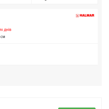
их днів
 см