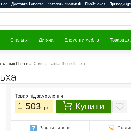
 нас
Доставка і оплата
Каталоги продукції
Прайс-лист
Приведи др
Спальня
Дитяча
Елементи меблів
Товари дл
і стільці Halmar
Стілець Halmar Bruno Вільха
льха
Товар під замовлення
1 503
Купити
грн.
Задати питання
Стежит