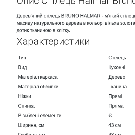
Опис
Стілець Halmar Brun
Дерев'яний стілець BRUNO HALMAR - м'який стілець 
масиву натурального дерева в кольорі вільха золота
дотик тканиною в клітку.
Характеристики
Тип
Стілець
Вид
Кухонні
Матеріал каркаса
Дерево
Матеріал оббивки
Тканина
Ніжки
Прямі
Спинка
Пряма
Різьблені елементи
Є
Ширина, см
43
см
Глибина, см
48
см