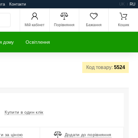
уга
Контакти
UK
RU
Мій кабінет
Порівняння
Бажання
Кошик
я дому
Освітлення
Код товару:
5524
Купити в один клік
и за ціною
Додати до порівняння