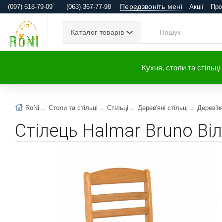
Передзвоніть мені
(097) 618-79-09
(063) 367-77-98
Акції
Про
Каталог товарів
Кухня, столи та стільці
RoNi
Столи та стільці
Стільці
Дерев'яні стільці
Дерев'ян
Стілець Halmar Bruno Ві