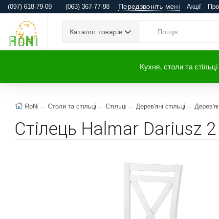
Передзвоніть мені
(097) 618-79-09
(063) 367-77-98
Акції
Про
Каталог товарів
Кухня, столи та стільці
RoNi
Столи та стільці
Стільці
Дерев'яні стільці
Дерев'ян
Стілець Halmar Dariusz 2