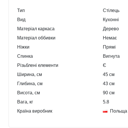
Тип
Стілець
Вид
Кухонні
Матеріал каркаса
Дерево
Матеріал оббивки
Немає
Ніжки
Прямі
Спинка
Вигнута
Різьблені елементи
Є
Ширина, см
45
см
Глибина, см
43
см
Висота, см
90
см
Вага, кг
5.8
Країна виробник
Польща