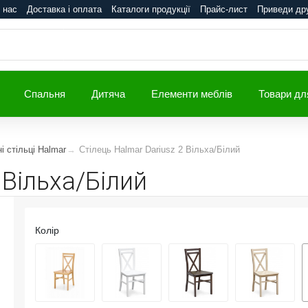
 нас
Доставка і оплата
Каталоги продукції
Прайс-лист
Приведи др
Спальня
Дитяча
Елементи меблів
Товари дл
і стільці Halmar
Стілець Halmar Dariusz 2 Вільха/Білий
 Вільха/Білий
Колір