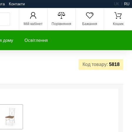
уга
Контакти
UK
RU
Мій кабінет
Порівняння
Бажання
Кошик
я дому
Освітлення
Код товару:
5818