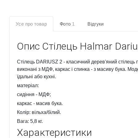
Усе про товар
Фото
1
Відгуки
Опис
Стілець Halmar Dariu
Стілець DARIUSZ 2 - класичний дерев'яний стілець п
виконані з МДФ, каркас і спинка - з масиву бука. Мо
їдальні або кухні.
матеріал:
сидіння - МДФ;
каркас - масив бука.
Колір: вільха/білий.
Вага: 5,8 кг.
Характеристики