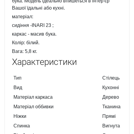
бука. Модель ідеально впишеться в інтер'єр
Вашої їдальні або кухні.
матеріал:
сидіння -
INARI 23
;
каркас - масив бука.
Колір: білий.
Вага: 5,8 кг.
Характеристики
Тип
Стілець
Вид
Кухонні
Матеріал каркаса
Дерево
Матеріал оббивки
Тканина
Ніжки
Прямі
Спинка
Вигнута