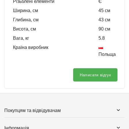
Різьблені елементи
Є
Ширина, см
45
см
Глибина, см
43
см
Висота, см
90
см
Вага, кг
5.8
Країна виробник
Польща
Написати відгук
Покупцям та відвідувачам
Інформація