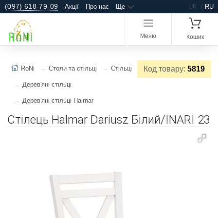
(097) 618-79-09
Акції
Про нас
Ще
UK
RU
Меню
Кошик
RoNi
Столи та стільці
Стільці
Код товару:
5819
Дерев'яні стільці
Дерев'яні стільці Halmar
Стілець Halmar Dariusz Білий/INARI 23