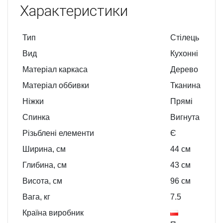
Характеристики
Тип
Стілець
Вид
Кухонні
Матеріал каркаса
Дерево
Матеріал оббивки
Тканина
Ніжки
Прямі
Спинка
Вигнута
Різьблені елементи
Є
Ширина, см
44
см
Глибина, см
43
см
Висота, см
96
см
Вага, кг
7.5
Країна виробник