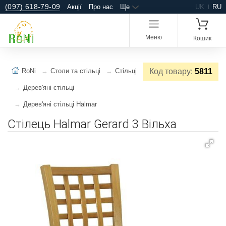
(097) 618-79-09
Акції
Про нас
Ще
UK
RU
Меню
Кошик
RoNi
Столи та стільці
Стільці
Код товару:
5811
Дерев'яні стільці
Дерев'яні стільці Halmar
Стілець Halmar Gerard 3 Вільха