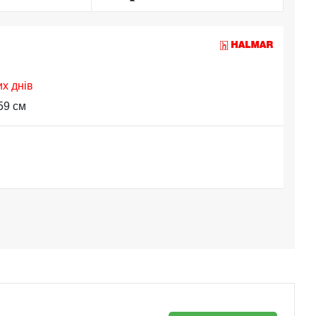
их днів
59 см