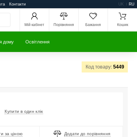
уга
Контакти
UK
RU
Мій кабінет
Порівняння
Бажання
Кошик
я дому
Освітлення
Код товару:
5449
Купити в один клік
и за ціною
Додати до порівняння