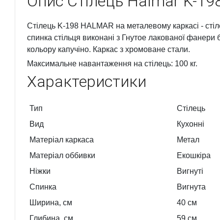
Опис
Стілець Halmar K-19
Стілець K-198 HALMAR на металевому каркасі - стіле
спинка стільця виконані з Гнутое лакованої фанери б
кольору капучіно. Каркас з хромоване стали.
Максимальне навантаження на стілець: 100 кг.
Характеристики
Тип
Стілець
Вид
Кухонні
Матеріал каркаса
Метал
Матеріал оббивки
Екошкіра
Ніжки
Вигнуті
Спинка
Вигнута
Ширина, см
40
см
Глибина, см
59
см