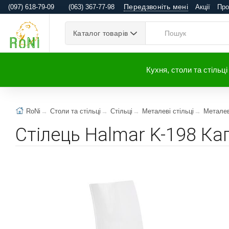
Передзвоніть мені
(097) 618-79-09
(063) 367-77-98
Акції
Про
Каталог товарів
Кухня, столи та стільці
RoNi
Столи та стільці
Стільці
Металеві стільці
Металев
Стілець Halmar K-198 Ка