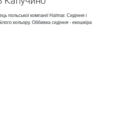
8 Капучино
ць польської компанії Halmar. Сидіння і
ілого кольору. Оббивка сидіння - екошкіра