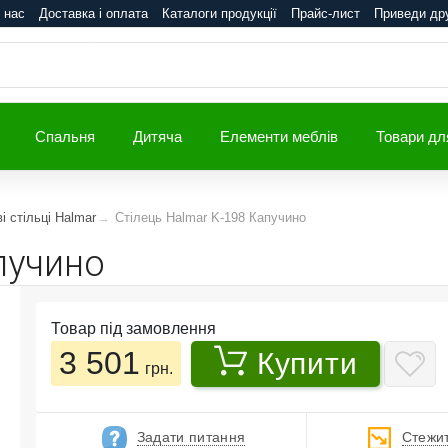
 нас
Доставка і оплата
Каталоги продукції
Прайс-лист
Приведи др
Спальня
Дитяча
Елементи меблів
Товари дл
і стільці Halmar
Стілець Halmar K-198 Капучино
пучино
Товар під замовлення
3 501
Купити
грн.
Задати питання
Стежит