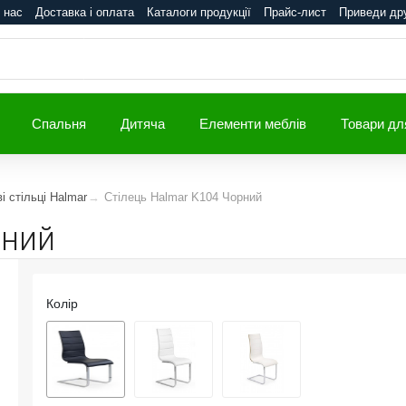
 нас
Доставка і оплата
Каталоги продукції
Прайс-лист
Приведи др
Спальня
Дитяча
Елементи меблів
Товари дл
і стільці Halmar
Стілець Halmar K104 Чорний
рний
Колір