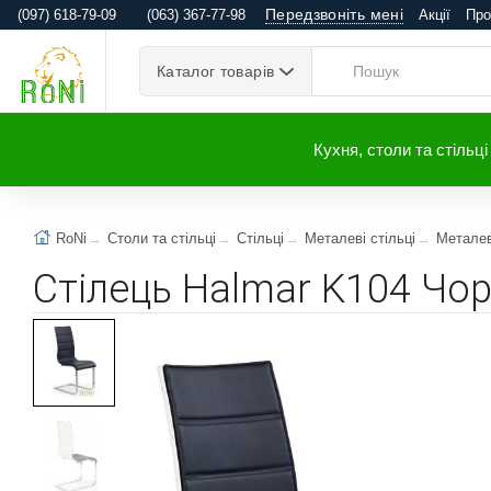
Передзвоніть мені
(097) 618-79-09
(063) 367-77-98
Акції
Про
Каталог товарів
Кухня, столи та стільці
RoNi
Столи та стільці
Стільці
Металеві стільці
Металев
Стілець Halmar K104 Чо