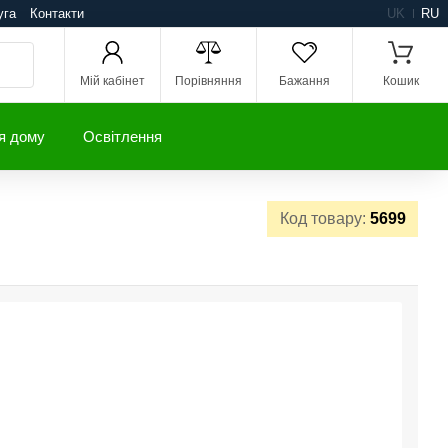
уга
Контакти
UK
RU
Мій кабінет
Порівняння
Бажання
Кошик
я дому
Освітлення
Код товару:
5699