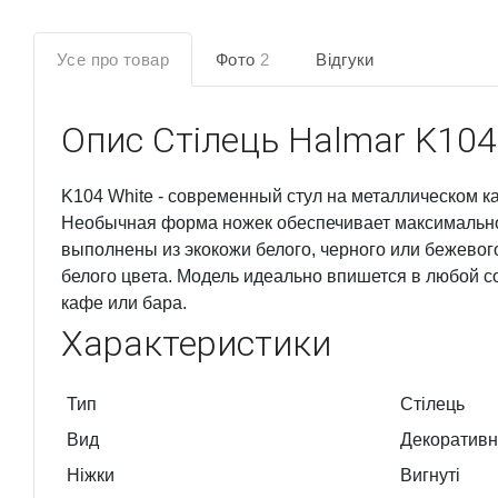
Усе про товар
Фото
2
Відгуки
Опис
Стілець Halmar K10
K104 White - современный стул на металлическом к
Необычная форма ножек обеспечивает максимально
выполнены из экокожи белого, черного или бежево
белого цвета. Модель идеально впишется в любой с
кафе или бара.
Характеристики
Тип
Стілець
Вид
Декоративн
Ніжки
Вигнуті