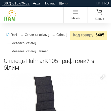
(097) 618-79-09
Акції
Про нас
Ще
UK
RU
Меню
Кошик
RoNi
Столи та стільці
Стільці
Код товару:
5405
Металеві стільці
Металеві стільці Halmar
Стілець HalmarK105 графітовий з
білим