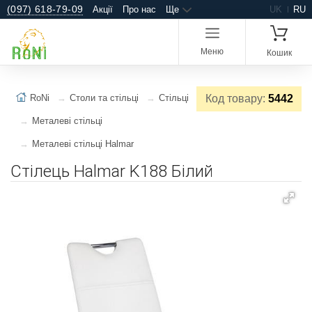
(097) 618-79-09
Акції
Про нас
Ще
UK
RU
Меню
Кошик
RoNi
Столи та стільці
Стільці
Код товару:
5442
Металеві стільці
Металеві стільці Halmar
Стілець Halmar K188 Білий