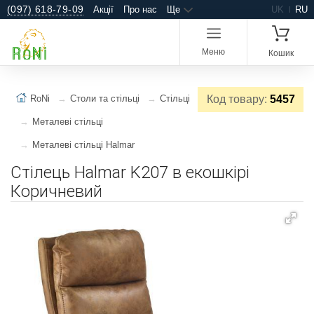
(097) 618-79-09
Акції
Про нас
Ще
UK
RU
Меню
Кошик
RoNi
Столи та стільці
Стільці
Код товару:
5457
Металеві стільці
Металеві стільці Halmar
Стілець Halmar K207 в екошкірі
Коричневий