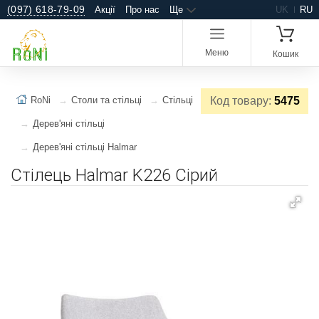
(097) 618-79-09
Акції
Про нас
Ще
UK
RU
Меню
Кошик
RoNi
Столи та стільці
Стільці
Код товару:
5475
Дерев'яні стільці
Дерев'яні стільці Halmar
Стілець Halmar K226 Сірий