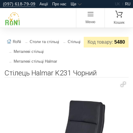
(097) 618-79-09
Акції
Про нас
Ще
UK
RU
Меню
Кошик
RoNi
Столи та стільці
Стільці
Код товару:
5480
Металеві стільці
Металеві стільці Halmar
Стілець Halmar K231 Чорний