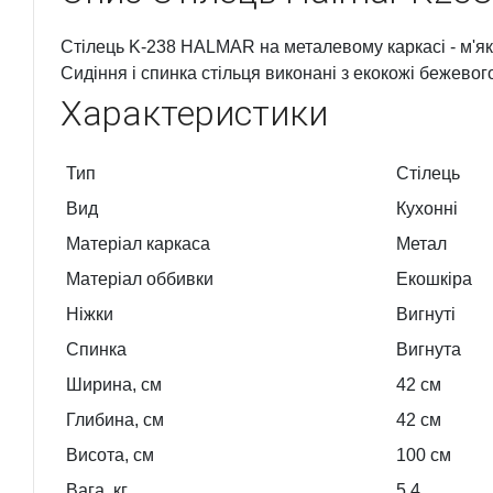
Стілець K-238 HALMAR на металевому каркасі - м'яки
Сидіння і спинка стільця виконані з екокожі бежевог
Характеристики
Тип
Стілець
Вид
Кухонні
Матеріал каркаса
Метал
Матеріал оббивки
Екошкіра
Ніжки
Вигнуті
Спинка
Вигнута
Ширина, см
42
см
Глибина, см
42
см
Висота, см
100
см
Вага, кг
5.4