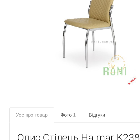
Усе про товар
Фото
1
Відгуки
Опис
Стілець Halmar K23