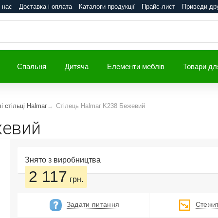
 нас
Доставка і оплата
Каталоги продукції
Прайс-лист
Приведи др
Спальня
Дитяча
Елементи меблів
Товари дл
і стільці Halmar
Стілець Halmar K238 Бежевий
жевий
Знято з виробництва
2 117
грн.
Задати питання
Стежит