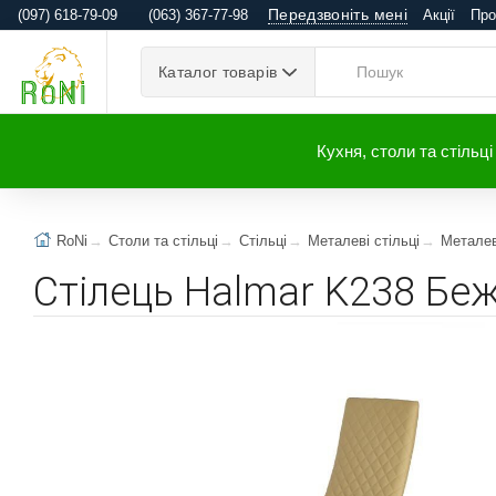
Передзвоніть мені
(097) 618-79-09
(063) 367-77-98
Акції
Про
Каталог товарів
Кухня, столи та стільці
RoNi
Столи та стільці
Стільці
Металеві стільці
Металев
Стілець Halmar K238 Бе