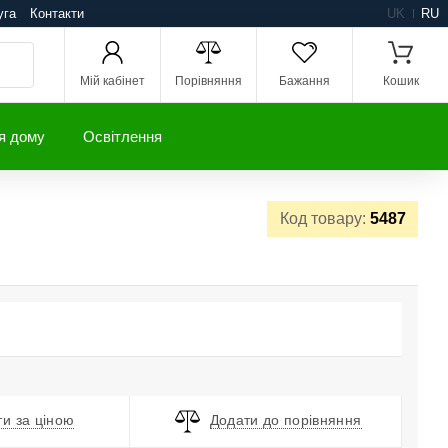
уга
Контакти
UK
RU
Мій кабінет
Порівняння
Бажання
Кошик
я дому
Освітлення
Код товару:
5487
и за ціною
Додати до порівняння