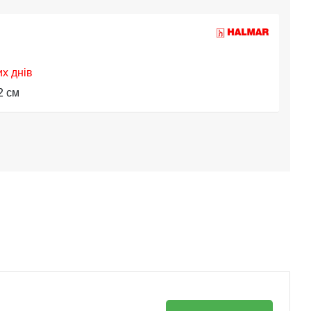
их днів
2 см