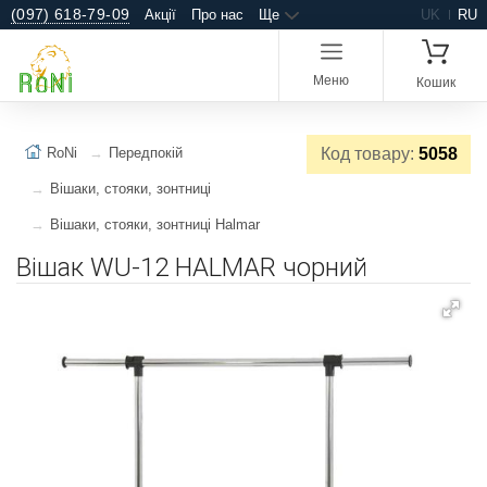
(097) 618-79-09
Акції
Про нас
Ще
UK
RU
Меню
Кошик
RoNi
Передпокій
Код товару:
5058
Вішаки, стояки, зонтниці
Вішаки, стояки, зонтниці Halmar
Вішак WU-12 HALMAR чорний