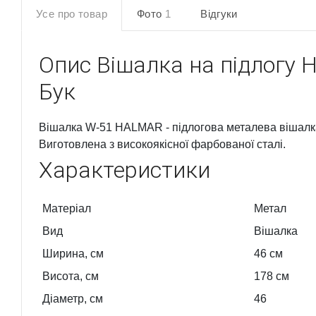
Усе про товар
Фото
1
Відгуки
Опис
Вішалка на підлогу H
Бук
Вішалка W-51 HALMAR - підлогова металева вішалка 
Виготовлена з високоякісної фарбованої сталі.
Характеристики
Матеріал
Метал
Вид
Вішалка
Ширина, см
46
см
Висота, см
178
см
Діаметр, см
46