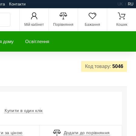
уга
Контакти
UK
RU
Мій кабінет
Порівняння
Бажання
Кошик
я дому
Освітлення
Код товару:
5046
Купити в один клік
и за ціною
Додати до порівняння