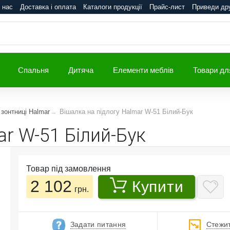
 нас
Доставка і оплата
Каталоги продукції
Прайс-лист
Приведи др
Спальня
Дитяча
Елементи меблів
Товари дл
 зонтниці Halmar
Вішалка на підлогу Halmar W-51 Білий-Бук
ar W-51 Білий-Бук
Товар під замовлення
2 102
Купити
грн.
Задати питання
Стежит