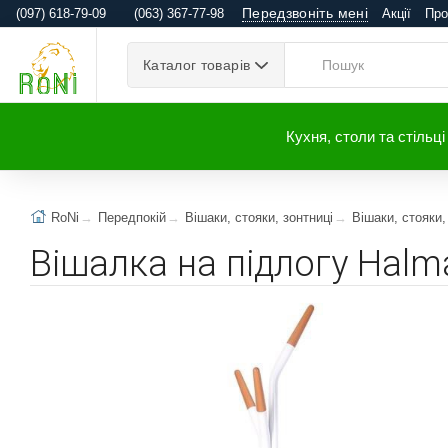
Передзвоніть мені
(097) 618-79-09
(063) 367-77-98
Акції
Про
Каталог товарів
Кухня, столи та стільці
RoNi
Передпокій
Вішаки, стояки, зонтниці
Вішаки, стояки,
Вішалка на підлогу Halm