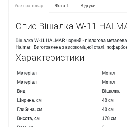
Усе про товар
Фото
1
Відгуки
Опис
Вішалка W-11 HALM
Вішалка W-11 HALMAR чорний - підлогова металева 
Halmar . Виготовлена з високоміцної сталі, пофарбов
Характеристики
Матеріал
Метал
Матеріал
Метал
Вид
Вішалка
Ширина, см
48
см
Глибина, см
48
см
Висота, см
178
см