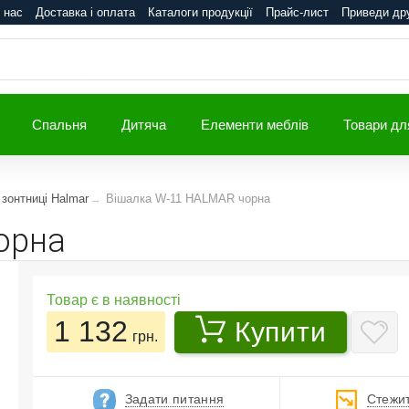
 нас
Доставка і оплата
Каталоги продукції
Прайс-лист
Приведи др
Спальня
Дитяча
Елементи меблів
Товари дл
 зонтниці Halmar
Вішалка W-11 HALMAR чорна
орна
Товар є в наявності
1 132
Купити
грн.
Задати питання
Стежит