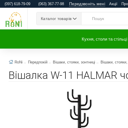
Передзвоніть мені
(097) 618-79-09
(063) 367-77-98
Акції
Про
Каталог товарів
Кухня, столи та стільці
RoNi
Передпокій
Вішаки, стояки, зонтниці
Вішаки, стояки,
Вішалка W-11 HALMAR ч