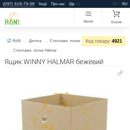
(097) 618-79-09
Акції
Про нас
Ще
UK
RU
Меню
Кошик
RoNi
Дитяча
Стеллажи, полки
Код товару:
4921
Стеллажи, полки Halmar
Ящик WINNY HALMAR бежевий