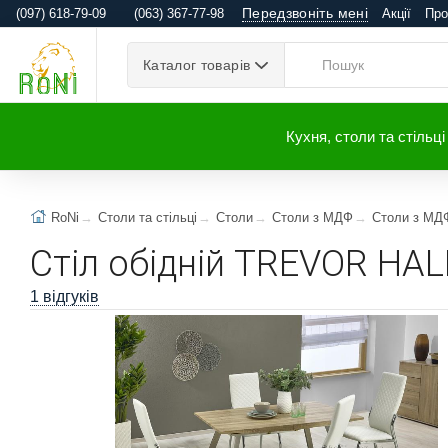
Передзвоніть мені
(097) 618-79-09
(063) 367-77-98
Акції
Про
Каталог товарів
Кухня, столи та стільці
RoNi
Столи та стільці
Столи
Столи з МДФ
Столи з МД
Cтіл обідній TREVOR HA
1 відгуків