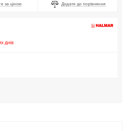
и за ціною
Додати до порівняння
их днів