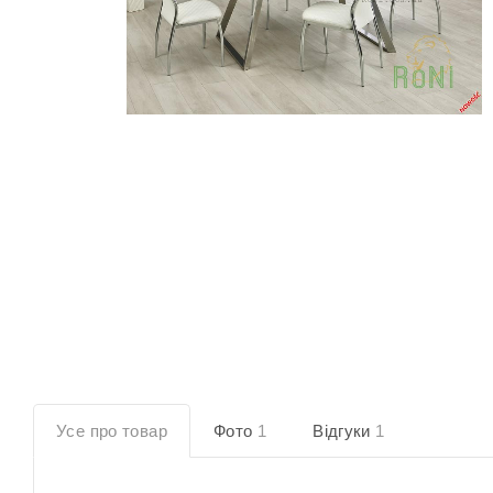
Усе про товар
Фото
1
Відгуки
1