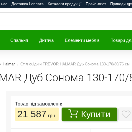
 нас
Доставка і оплата
Каталоги продукції
Прайс-лист
Приведи др
Спальня
Дитяча
Елементи меблів
Товари дл
Ф Halmar
Cтіл обідній TREVOR HALMAR Дуб Сонома 130-170/80/76 см
LMAR Дуб Сонома 130-170/
Товар під замовлення
21 587
Купити
грн.