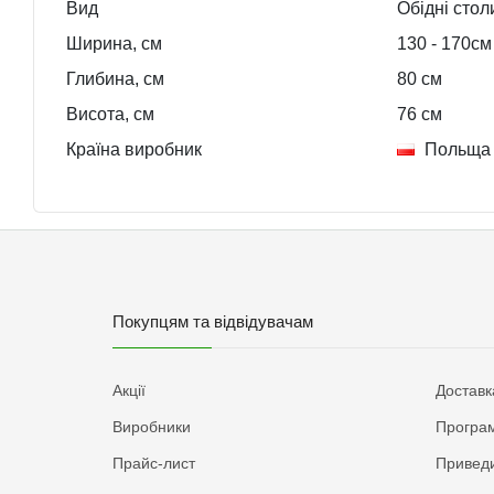
Вид
Обідні стол
Ширина, см
130
- 170
см
Глибина, см
80
см
Висота, см
76
см
Країна виробник
Польща
Покупцям та відвідувачам
Акції
Доставк
Виробники
Програм
Прайс-лист
Приведи