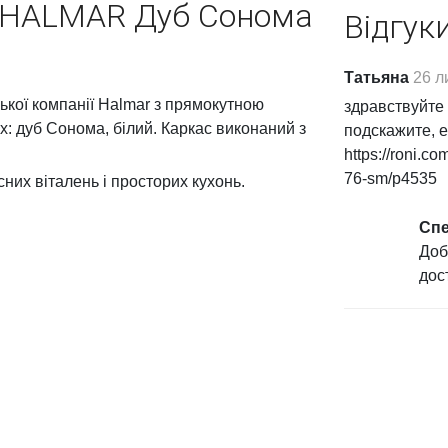
R HALMAR Дуб Сонома
Відгук
Татьяна
26 л
кої компанії Halmar з прямокутною
здравствуйте
х: дуб Сонома, білий. Каркас виконаний з
подскажите, е
https://roni.c
76-sm/p4535
их віталень і просторих кухонь.
Спе
Доб
дос