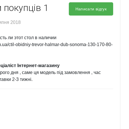
и покупців
1
Написати відгук
ипня 2018
сть ли этот стол в наличии
om.ua/ctil-obidniy-trevor-halmar-dub-sonoma-130-170-80-
ціаліст Інтернет-магазину
рого дня , саме ця модель під замовлення , час
тавки 2-3 тижні.