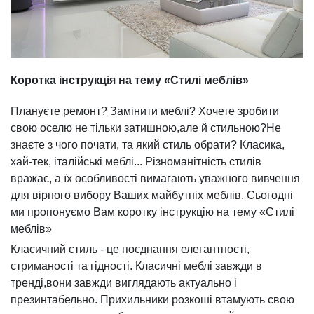
Коротка інструкція на тему «Стилі меблів»
Плануєте ремонт? Замінити меблі? Хочете зробити
свою оселю не тільки затишною,але й стильною?Не
знаєте з чого почати, та який стиль обрати? Класика,
хай-тек, італійські меблі... Різноманітність стилів
вражає, а їх особливості вимагають уважного вивчення
для вірного вибору Ваших майбутніх меблів. Сьогодні
ми пропонуємо Вам коротку інструкцію на тему «Стилі
меблів»
Класичний стиль - це поєднання елегантності,
стриманості та гідності. Класичні меблі завжди в
тренді,вони завжди виглядають актуально і
презинтабельно. Прихильники розкоші втамують свою