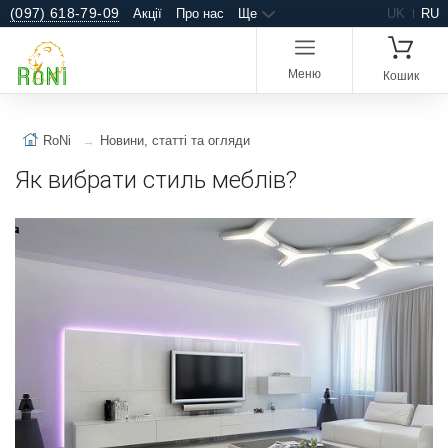
(097) 618-79-09
Акції
Про нас
Ще
UK
RU
Меню
Кошик
RoNi
Новини, статті та огляди
Як вибрати стиль меблів?