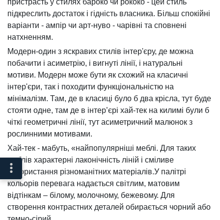
пристрасть у стилях бароко чи рококо - цей стиль
підкреслить достаток і гідність власника. Більш спокійні
варіанти - ампір чи арт-нуво - чарівні та сповнені
натхненням.
Модерн-один з яскравих стилів інтер'єру, де можна
побачити і асиметрію, і вигнуті лінії, і натуральні
мотиви. Модерн може бути як схожий на класичні
інтер'єри, так і походити функціональністю на
мінімалізм. Там, де в класиці було б два крісла, тут буде
стояти одне, там де в інтер’єрі хай-тек на килимі були б
чіткі геометричні лінії, тут асиметричний малюнок з
рослинними мотивами.
Хай-тек - мабуть, «найпопулярніші меблі. Для таких
меблів характерні лаконічність ліній і сміливе
використання різноманітних матеріалів.У палітрі
кольорів перевага надається світлим, матовим
відтінкам – білому, молочному, бежевому. Для
створення контрастних деталей обирається чорний або
темно-сірий.